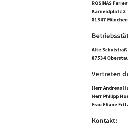
ROSINAS Ferie
Karneidplatz 3
81547 München
Betriebsstä
Alte Schulstraß
87534 Obersta
Vertreten d
Herr Andreas H
Herr Philipp Ho
Frau Eliane Frit
Kontakt: