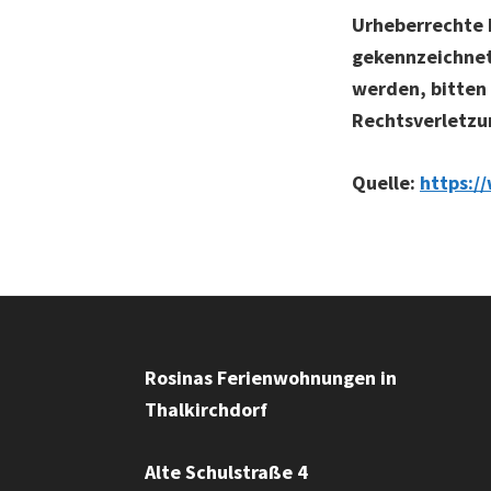
Urheberrechte D
gekennzeichnet
werden, bitten
Rechtsverletzu
Quelle:
https:/
Footer
Rosinas Ferienwohnungen in
Thalkirchdorf
Alte Schulstraße 4