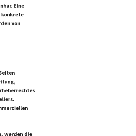
nbar. Eine
e konkrete
rden von
Seiten
eitung,
Urheberrechtes
llers.
ommerziellen
n, werden die