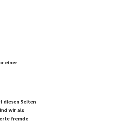
or einer
f diesen Seiten
nd wir als
herte fremde