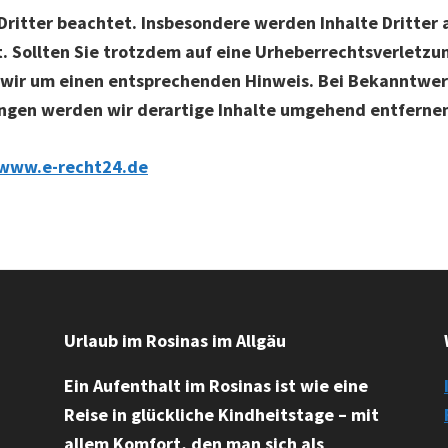
ritter beachtet. Insbesondere werden Inhalte Dritter a
. Sollten Sie trotzdem auf eine Urheberrechtsverletz
 wir um einen entsprechenden Hinweis. Bei Bekanntwe
ngen werden wir derartige Inhalte umgehend entferne
/www.e-recht24.de
Urlaub im Rosinas im Allgäu
Ein Aufenthalt im Rosinas ist wie eine
Reise in glückliche Kindheitstage – mit
allem Komfort, den man sich als