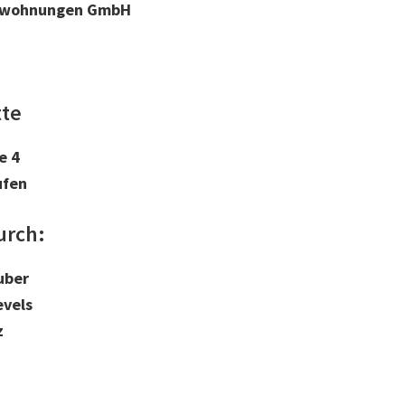
nwohnungen GmbH
tte
e 4
ufen
urch:
uber
evels
z